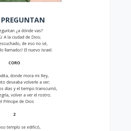
E PREGUNTAN
reguntan ¿a dónde vas?
tú: A la ciudad de Dios;
escuchado, de eso no sé,
lo llamado// El nuevo Israel.
CORO
ndita, donde mora mi Rey,
nto deseaba volverle a ver;
 días y el tiempo transcurrió,
gría, volver a ver el rostro;
l Príncipe de Dios
2
so templo se edificó,