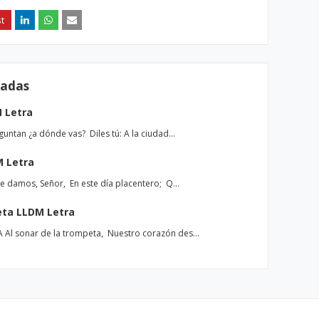
radas
M Letra
untan ¿a dónde vas? Diles tú: A la ciudad…
M Letra
e damos, Señor, En este día placentero; Q…
eta LLDM Letra
Al sonar de la trompeta, Nuestro corazón des…