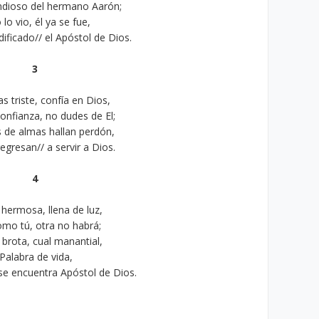
dioso del hermano Aarón;
 lo vio, él ya se fue,
dificado// el Apóstol de Dios.
3
las triste, confía en Dios,
confianza, no dudes de El;
 de almas hallan perdón,
 regresan// a servir a Dios.
4
 hermosa, llena de luz,
omo tú, otra no habrá;
i brota, cual manantial,
Palabra de vida,
se encuentra Apóstol de Dios.