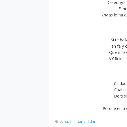
Deseo gran
El no
//Mas lo ha e
Si te hal
Ten fe y 
Que miles
//Y fieles
Ciudad
Cual c
De ti s
Porque en ti 
cena
himnario
lldm