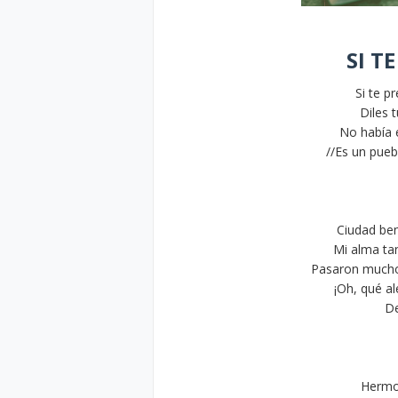
SI T
Si te p
Diles 
No había 
//Es un pueb
Ciudad be
Mi alma ta
Pasaron muchos
¡Oh, qué ale
De
Hermo