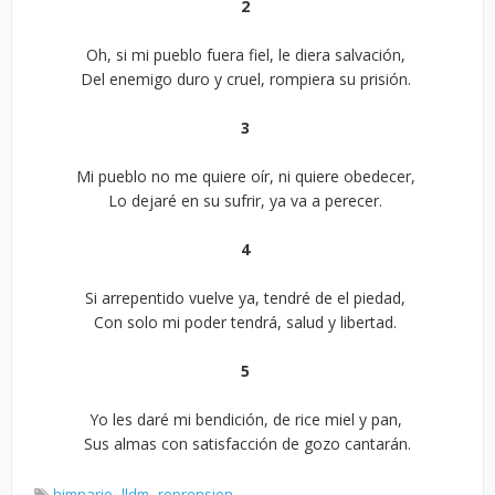
2
Oh, si mi pueblo fuera fiel, le diera salvación,
Del enemigo duro y cruel, rompiera su prisión.
3
Mi pueblo no me quiere oír, ni quiere obedecer,
Lo dejaré en su sufrir, ya va a perecer.
4
Si arrepentido vuelve ya, tendré de el piedad,
Con solo mi poder tendrá, salud y libertad.
5
Yo les daré mi bendición, de rice miel y pan,
Sus almas con satisfacción de gozo cantarán.
himnario
lldm
reprension