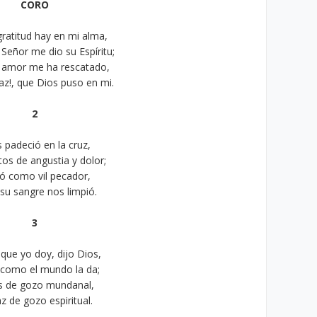
CORO
ratitud hay en mi alma,
 Señor me dio su Espíritu;
u amor me ha rescatado,
az!, que Dios puso en mi.
2
s padeció en la cruz,
s de angustia y dolor;
ó como vil pecador,
 su sangre nos limpió.
3
 que yo doy, dijo Dios,
 como el mundo la da;
s de gozo mundanal,
z de gozo espiritual.