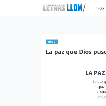
Inicio
gozo
La paz que Dios pus
LA PAZ
La paz q
Es paz 
Busqué
Y nun