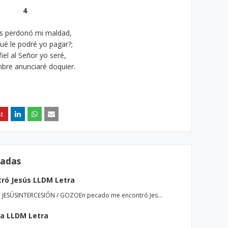
4
s perdonó mi maldad,
ué le podré yo pagar?;
iel al Señor yo seré,
bre anunciaré doquier.
radas
ró Jesús LLDM Letra
ESÚSINTERCESIÓN / GOZOEn pecado me encontró Jes…
la LLDM Letra