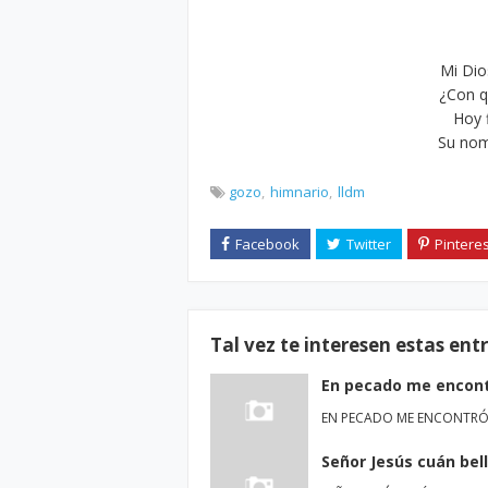
Mi Dio
¿Con q
Hoy f
Su nom
gozo
himnario
lldm
Tal vez te interesen estas ent
En pecado me encont
EN PECADO ME ENCONTRÓ J
Señor Jesús cuán bel