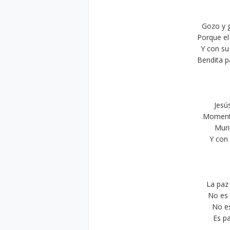
Gozo y g
Porque el
Y con s
Bendita p
Jesú
Momento
Muri
Y con
La paz
No es
No e
Es pa