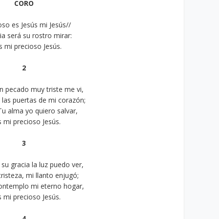
CORO
oso es Jesús mi Jesús//
ia será su rostro mirar:
s mi precioso Jesús.
2
n pecado muy triste me vi,
las puertas de mi corazón;
Tu alma yo quiero salvar,
s mi precioso Jesús.
3
su gracia la luz puedo ver,
risteza, mi llanto enjugó;
contemplo mi eterno hogar,
s mi precioso Jesús.
4