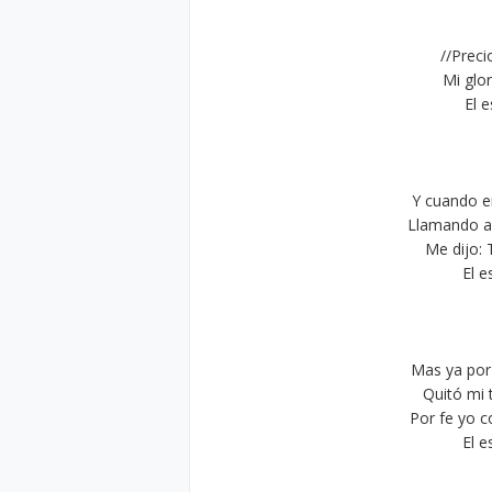
//Preci
Mi glor
El e
Y cuando e
Llamando a 
Me dijo: 
El e
Mas ya por 
Quitó mi t
Por fe yo 
El e