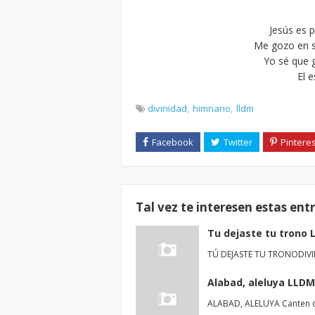
Jesús es p
Me gozo en su
Yo sé que g
El 
divinidad
himnario
lldm
Tal vez te interesen estas ent
Tu dejaste tu trono 
TÚ DEJASTE TU TRONODIVIN
Alabad, aleluya LLDM
ALABAD, ALELUYA Canten ci