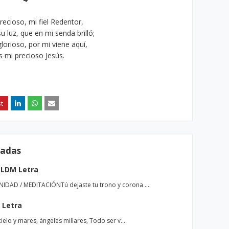
recioso, mi fiel Redentor,
 luz, que en mi senda brilló;
lorioso, por mi viene aquí,
es mi precioso Jesús.
radas
LLDM Letra
IDAD / MEDITACIÓNTú dejaste tu trono y corona …
 Letra
elo y mares, ángeles millares, Todo ser v…