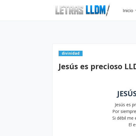
Inicio
divinidad
Jesús es precioso L
JESÚ
Jesús es p
Por siempre
Si débil me
El e