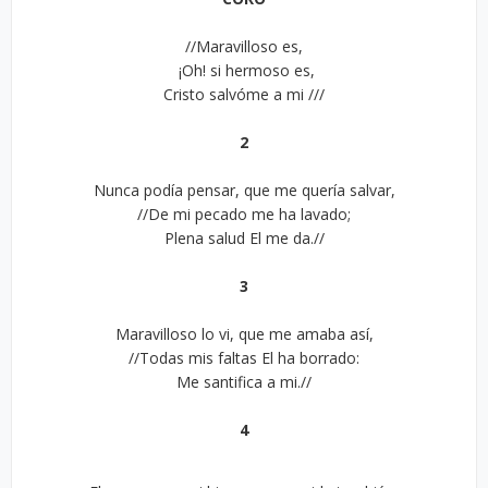
//Maravilloso es,
¡Oh! si hermoso es,
Cristo salvóme a mi ///
2
Nunca podía pensar, que me quería salvar,
//De mi pecado me ha lavado;
Plena salud El me da.//
3
Maravilloso lo vi, que me amaba así,
//Todas mis faltas El ha borrado:
Me santifica a mi.//
4