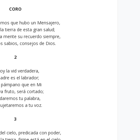
CORO
emos que hubo un Mensajero,
a tierra de esta gran salud;
ra mente su recuerdo siempre,
s sabios, consejos de Dios.
2
oy la vid verdadera,
adre es el labrador;
 pámpano que en Mi
va fruto, será cortado;
daremos tu palabra,
ujetaremos a tu voz.
3
del cielo, predicada con poder,
a tierra, firme está en el cielo