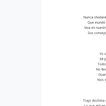
Nunca olvidar
Que inundó l
Viva en nuest
Sus consejo
Yo s
Mi p
Todo
No lle
Guar
Nos s
Trajo doctrina 
Lo que ató en l