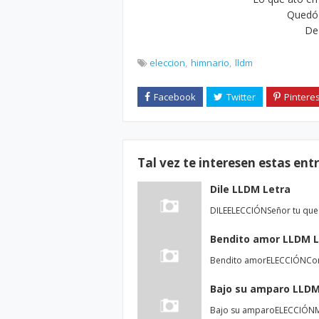
Quedó 
De 
eleccion
himnario
lldm
Tal vez te interesen estas ent
Dile LLDM Letra
DILEELECCIÓNSeñor tu que l
Bendito amor LLDM L
Bendito amorELECCIÓNComo 
Bajo su amparo LLDM
Bajo su amparoELECCIÓNMi