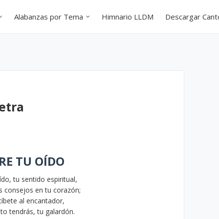
Alabanzas por Tema
Himnario LLDM
Descargar Can
etra
RE TU OÍDO
ído, tu sentido espiritual,
s consejos en tu corazón;
íbete al encantador,
sto tendrás, tu galardón.