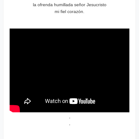
la ofrenda humillada señor Jesucristo
mi fiel corazón.
-
-