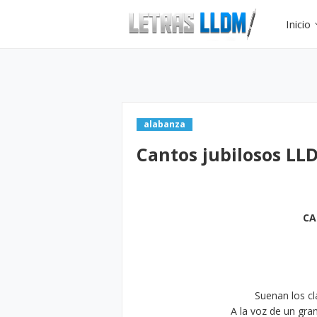
Inicio
alabanza
Cantos jubilosos LL
CA
Suenan los cl
A la voz de un gra