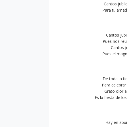
Cantos jubil
Para ti, amad
Cantos jub
Pues nos reu
Cantos j
Pues el magn
De toda la t
Para celebrar
Grato olor a
Es la fiesta de lo
Hay en abun