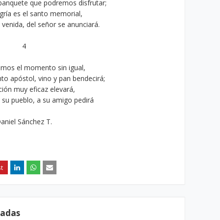
banquete que podremos disfrutar;
gría es el santo memorial,
venida, del señor se anunciará.
4
amos el momento sin igual,
nto apóstol, vino y pan bendecirá;
ión muy eficaz elevará,
a su pueblo, a su amigo pedirá
aniel Sánchez T.
radas