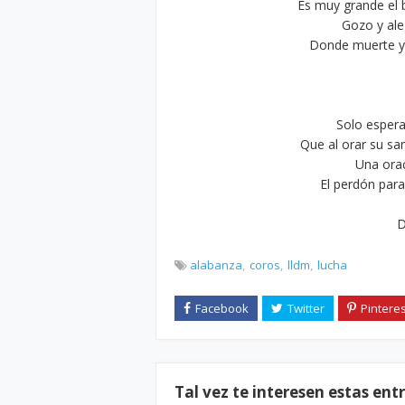
Es muy grande el 
Gozo y ale
Donde muerte y 
Solo esper
Que al orar su sa
Una orac
El perdón par
D
alabanza
coros
lldm
lucha
Tal vez te interesen estas ent