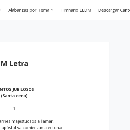
Alabanzas por Tema
Himnario LLDM
Descargar Can
DM Letra
NTOS JUBILOSOS
(Santa cena)
1
arines majestuosos a llamar,
n apóstol ya comienzan a entonar;